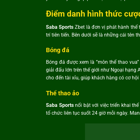
Điểm danh hình thức cược
Saba Sports
Zbet là đơn vị phát hành thể 
trí tiên tiến. Bên dưới sẽ là những cái tên
Bóng đá
Bóng đá được xem là “môn thể thao vua” 
giải đấu lớn trên thế giới như Ngoại hạng
cho đến tài xỉu, giúp khách hàng có cơ hộ
Thể thao ảo
Saba Sports
nổi bật với việc triển khai 
tổ chức liên tục suốt 24 giờ mỗi ngày. Ma