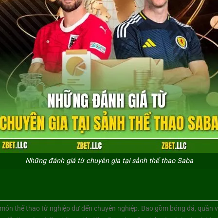
Những đánh giá từ chuyên gia tại sảnh thể thao Saba
môn thể thao từ nghiệp dư đến chuyên nghiệp. Bao gồm bóng đá, quần vợ