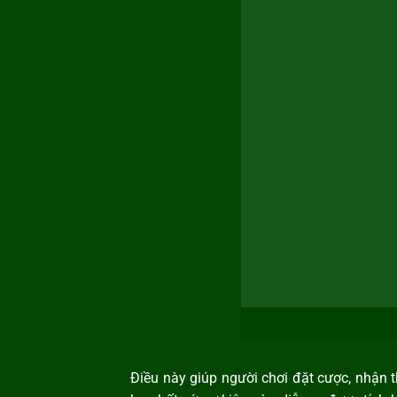
Điều này giúp người chơi đặt cược, nhận 