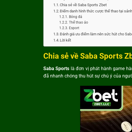
Chia sẻ về Saba Sports Zbet
Điểm danh hình thức cược thể thao tại sản
Bóng đá
Thể thao ảo
Esport
Đánh giá ưu điểm làm nên sức hút cho Sab
Lời kết
Chia sẻ về Saba Sports Z
Saba Sports
là đơn vị phát hành game hàng
đã nhanh chóng thu hút sự chú ý của người 