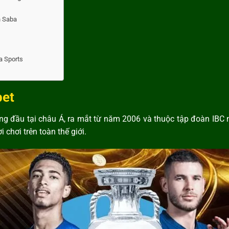
h Saba
a Sports
bet
 đầu tại châu Á, ra mắt từ năm 2006 và thuộc tập đoàn IBC nổi 
chơi trên toàn thế giới.