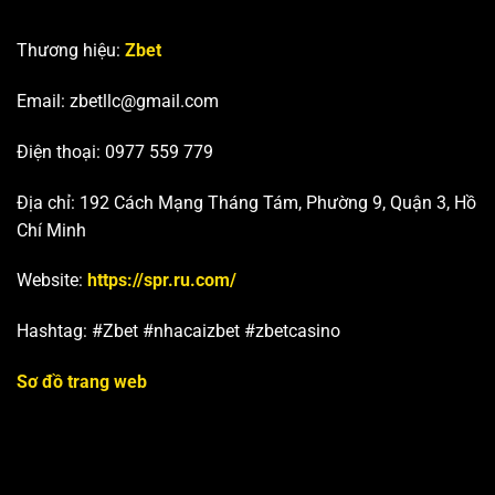
với công nghệ tiên tiến, đảm bảo mang lại hình ảnh
sắc nét. Qua đó giúp khách hàng hoàn toàn đắm
Thương hiệu:
Zbet
chìm trong không gian giải trí tuyệt vời.
Email:
zbetllc@gmail.com
Thể Thao
Cá độ thể thao
Zbet
là hình thức đặt cược vào kết
Điện thoại: 0977 559 779
quả của những sự kiện sport và sảnh này hiện nay
rất phong phú với hàng trăm sự kiện từ khắp nơi trên
Địa chỉ: 192 Cách Mạng Tháng Tám, Phường 9, Quận 3, Hồ
thế giới. Khách hàng sẽ lựa chọn tham gia cá cược
Chí Minh
cho nhiều môn thể thao khác nhau. Điển hình như
Website:
https://spr.ru.com/
như bóng đá, bóng rổ, tennis, đua ngựa và đua xe,
thông qua nền tảng trực tuyến với chỉ vài thao tác
Hashtag: #Zbet #nhacaizbet #zbetcasino
đơn giản.
Sơ đồ trang web