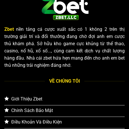
Yếu tố quan trọng mà
Zbet
mang lại chính là khả
năng xử lý giao dịch nhanh chóng. Khi người chơi
yêu cầu rút tiền, bạn có thể nhận tiền thưởng vào tài
khoản gần như ngay lập tức. Quy trình nạp và rút
Zbet
nền tảng cá cược xuất sắc có 1 không 2 trên thị
tiền được tối ưu hóa để loại bỏ những rào cản không
trường giải trí và đổi thưởng đang chờ đợi anh em cược
cần thiết. Qua đó không chỉ tiết kiệm thời gian mà
thủ khám phá. Sở hữu kho game cực khủng từ thể thao,
còn gia tăng mức độ hài lòng của hội viên khi tham
casino, nổ hũ, xổ số..., cùng cam kết dịch vụ chất lượng
gia cá cược.
hàng đầu. Nhà cái zbet hứa hẹn mang đến cho anh em bet
thủ những trải nghiệm đáng nhớ.
ĐA DẠNG KHUYẾN MÃI, SỰ KIỆN ƯU ĐÃI
VỀ CHÚNG TÔI
Zbet
luôn thu hút sự quan tâm của người chơi thông
Giới Thiệu Zbet
qua các chương trình khuyến mãi hấp dẫn và được
cập nhật thường xuyên. Không chỉ dành cho khách
Chính Sách Bảo Mật
mới, ưu đãi này còn bao gồm nhiều ưu đãi cho các
thành viên hiện tại. ĐIển hình như hoàn trả hoặc
Điều Khoản Và Điều Kiện
thưởng nạp đầu. Tất cả đều giúp bạn có nhiều cơ