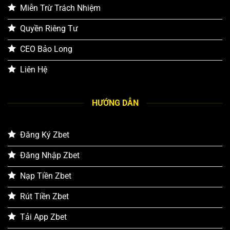
Miễn Trừ Trách Nhiệm
hội để gia tăng vốn cược của mình.
Quyền Riêng Tư
CEO Bảo Long
HỆ THỐNG BẢO MẬT CAO CẤP, MẠNH MẼ
Liên Hệ
Nhà cái uy tín
Zbet
sở hữu hệ thống bảo mật tường
lửa đa lớp, giúp bảo vệ dữ liệu cá nhân và tài chính
HƯỚNG DẪN
của người chơi khỏi mối đe dọa bên ngoài. Công
nghệ trên không chỉ đảm bảo thông tin của người
dùng được mã hóa. Mà còn được giám sát và nâng
Đăng Ký Zbet
cấp liên tục bởi đội ngũ kỹ thuật viên chuyên nghiệp.
Đăng Nhập Zbet
Ưu điểm trên tạo ra môi trường an toàn, giúp khách
hàng hoàn toàn yên tâm khi tham gia cá cược.
Nạp Tiền Zbet
Rút Tiền Zbet
ĐỘI NGŨ CSKH CHUYÊN NGHIỆP, TẬN TÂM
Tải App Zbet