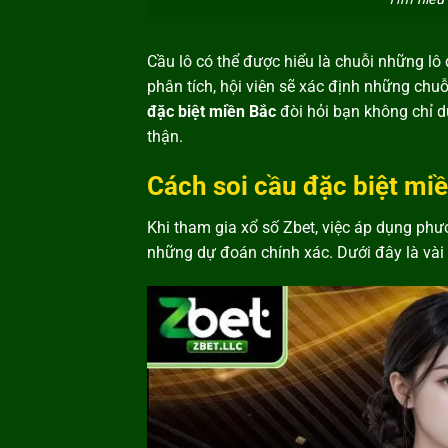
Cầu lô có thể được hiểu là chuỗi những lô đ
phân tích, hội viên sẽ xác định những chu
đặc biệt miền Bắc
đòi hỏi bạn không chỉ 
thận.
Cách soi cầu đặc biệt mi
Khi tham gia xổ số Zbet, việc áp dụng phư
những dự đoán chính xác. Dưới đây là vài 