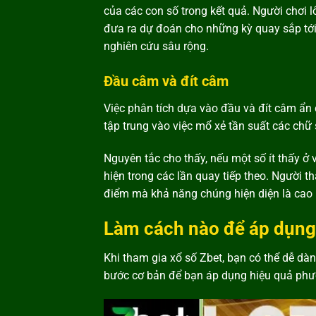
của các con số trong kết quả. Người chơi l
đưa ra dự đoán cho những kỳ quay sắp tới
nghiên cứu sâu rộng.
Đầu câm và đít câm
Việc phân tích dựa vào đầu và đít câm ẩn
tập trung vào việc mổ xẻ tần suất các chữ 
Nguyên tắc cho thấy, nếu một số ít thấy ở v
hiện trong các lần quay tiếp theo. Người 
điểm mà khả năng chúng hiện diện là cao 
Làm cách nào để áp dụng
Khi tham gia xổ số Zbet, bạn có thể dễ d
bước cơ bản để bạn áp dụng hiệu quả phư