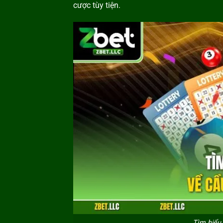
cược tùy tiện.
Tìm hiểu