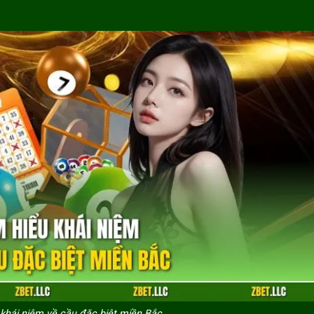
 khái niệm về cầu đặc biệt miền Bắc