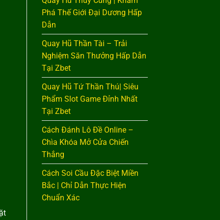
Quay Hũ Thủy Cung | Khám
Phá Thế Giới Đại Dương Hấp
Dẫn
Quay Hũ Thần Tài – Trải
Nghiệm Săn Thưởng Hấp Dẫn
Tại Zbet
Quay Hũ Tứ Thần Thú| Siêu
Phẩm Slot Game Đỉnh Nhất
Tại Zbet
Cách Đánh Lô Đề Online –
Chìa Khóa Mở Cửa Chiến
Thắng
Cách Soi Cầu Đặc Biệt Miền
Bắc | Chỉ Dẫn Thực Hiện
g
Chuẩn Xác
ặt