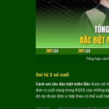
Tổng hợp cách 
Soi từ 2 số cuối
Cách soi cầu đặc biệt miền Bắc
được sử dụ
đơn vị cuối cùng trong KQXS của những kỳ 
đó dự đoán đơn vị tiếp theo có thể xuất hiệ
Phân tích
Nếu trong kỳ quay gần đây, lô cuối